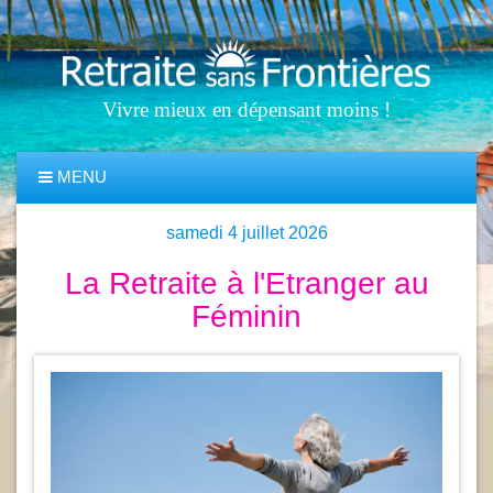
Vivre mieux en dépensant moins !
MENU
samedi 4 juillet 2026
La Retraite à l'Etranger au
Féminin