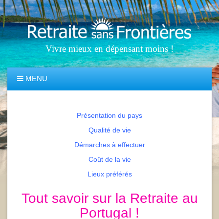
Vivre mieux en dépensant moins !
MENU
Présentation du pays
Qualité de vie
Démarches à effectuer
Coût de la vie
Lieux préférés
Tout savoir sur la Retraite au
Portugal !