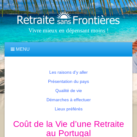
Vivre mieux en dépensant moins !
MENU
Les raisons d'y aller
Présentation du pays
Qualité de vie
Démarches à effectuer
Lieux préférés
Coût de la Vie d’une Retraite
au Portugal