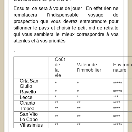
Ensuite, ce sera à vous de jouer ! En effet rien ne
remplacera l’indispensable voyage de
prospection que vous devrez entreprendre pour
sillonner le pays et choisir le petit nid de retraite
qui vous semblera le mieux correspondre à vos
attentes et à vos priorités.
.
Coût
de
Valeur de
Environ
la
l’immobilier
naturel
vie
Orta San
*
*
*****
Giulio
Ravello
*
*
*****
Lecce
*
*
***
Otranto
**
**
****
Tropea
**
**
****
San Vito
**
**
****
Lo Capo
Villasimius
**
**
*****
.