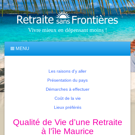
Vivre mieux en dépensant moins !
MENU
Les raisons d'y aller
Présentation du pays
Démarches à effectuer
Coût de la vie
Lieux préférés
Qualité de Vie d’une Retraite
à l’île Maurice