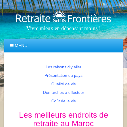
Vivre mieux en dépensant moins !
MENU
Les raisons d'y aller
Présentation du pays
Qualité de vie
Démarches à effectuer
Coût de la vie
Les meilleurs endroits de
retraite au Maroc