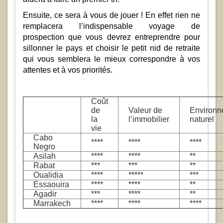
Ensuite, ce sera à vous de jouer ! En effet rien ne
remplacera l’indispensable voyage de
prospection que vous devrez entreprendre pour
sillonner le pays et choisir le petit nid de retraite
qui vous semblera le mieux correspondre à vos
attentes et à vos priorités.
Coût
de
Valeur de
Environn
la
l’immobilier
naturel
vie
Cabo
****
****
****
Negro
Asilah
****
****
**
Rabat
***
***
**
Oualidia
****
*****
***
Essaouira
****
****
**
Agadir
***
****
**
Marrakech
****
****
****