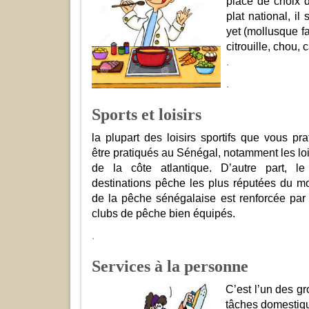
place de choix d
plat national, i
yet (mollusque f
citrouille, chou, 
.
.
Sports et loisirs
la plupart des loisirs sportifs que vous p
être pratiqués au Sénégal, notamment les loi
de la côte atlantique. D’autre part, l
destinations pêche les plus réputées du m
de la pêche sénégalaise est renforcée pa
clubs de pêche bien équipés.
.
Services à la personne
C’est l’un des g
tâches domestique