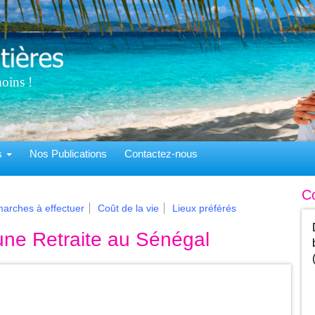
oins !
ns
Nos Publications
Contactez-nous
C
arches à effectuer
Coût de la vie
Lieux préférés
’une Retraite au Sénégal