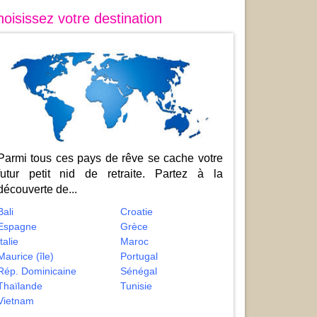
oisissez votre destination
Parmi tous ces pays de rêve se cache votre
futur petit nid de retraite. Partez à la
découverte de...
Bali
Croatie
Espagne
Grèce
Italie
Maroc
Maurice (île)
Portugal
Rép. Dominicaine
Sénégal
Thaïlande
Tunisie
Vietnam