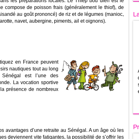
ans les préparations locales. Le Thiep bou dien est le
l se compose de poisson frais (généralement le thiof), de
La
aisandé au goût prononcé) de riz et de légumes (manioc,
carotte, navet, aubergine, piments, ail et oignons).
ratiquez en France peuvent
sirs nautiques tout au long
e Sénégal est l’une des
onde. La vocation sportive
r la présence de nombreux
Pr
ros avantages d’une retraite au Sénégal. A un âge où les
s deviennent vite fatigantes, la possibilité de s’offrir les