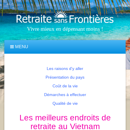
Vivre mieux en dépensant moins !
MENU
Les raisons d'y aller
Présentation du pays
Coût de la vie
Démarches à effectuer
Qualité de vie
Les meilleurs endroits de
retraite au Vietnam