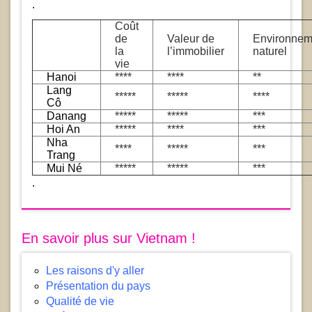
.
Coût
de
Valeur de
Environnem
la
l’immobilier
naturel
vie
Hanoi
****
****
**
Lang
*****
*****
****
Cô
Danang
*****
*****
***
Hoi An
*****
****
***
Nha
****
*****
***
Trang
Mui Né
*****
*****
***
.
En savoir plus sur Vietnam !
Les raisons d'y aller
Présentation du pays
Qualité de vie