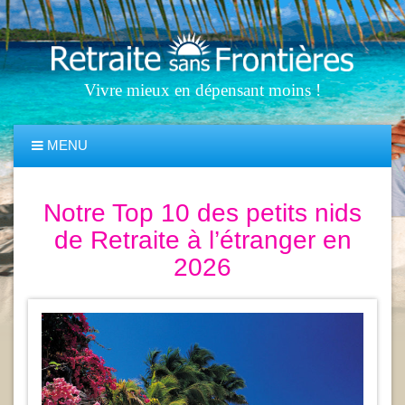
Vivre mieux en dépensant moins !
MENU
Notre Top 10 des petits nids
de Retraite à l’étranger en
2026