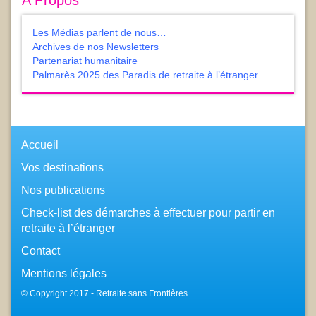
Les Médias parlent de nous…
Archives de nos Newsletters
Partenariat humanitaire
Palmarès 2025 des Paradis de retraite à l’étranger
Accueil
Vos destinations
Nos publications
Check-list des démarches à effectuer pour partir en
retraite à l’étranger
Contact
Mentions légales
© Copyright 2017 - Retraite sans Frontières