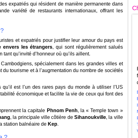
 des expatriés qui résident de manière permanente dans
Ch
nde variété de restaurants internationaux, offrant les
 ?
istes et expatriés pour justifier leur amour du pays est
le envers les étrangers
, qui sont régulièrement salués
 tant qu’invité d’honneur où qu’ils aillent.
s Cambodgiens, spécialement dans les grandes villes et
ent du tourisme et à l’augmentation du nombre de sociétés
u’il est l’un des rares pays du monde à utiliser l’US
bilité économique et facilite la vie de ceux qui font des
mprennent la capitale
Phnom Penh
, la « Temple town »
bang
, la principale ville côtière de
Sihanoukville
, la ville
la station balnéaire de
Kep
.
e ?