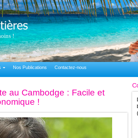
oins !
ns
Nos Publications
Contactez-nous
C
ite au Cambodge : Facile et
nomique !