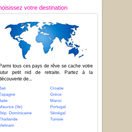
oisissez votre destination
Parmi tous ces pays de rêve se cache votre
futur petit nid de retraite. Partez à la
découverte de...
Bali
Croatie
Espagne
Grèce
Italie
Maroc
Maurice (île)
Portugal
Rép. Dominicaine
Sénégal
Thaïlande
Tunisie
Vietnam