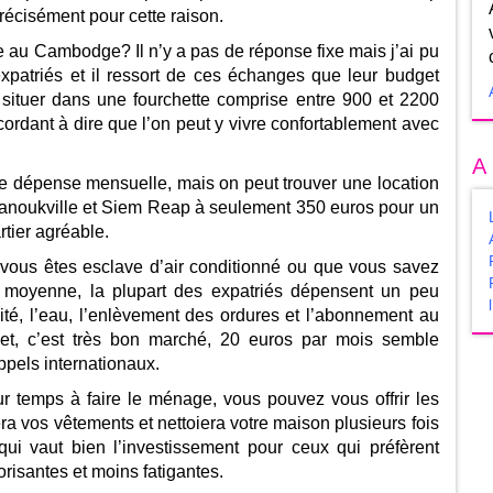
récisément pour cette raison.
e au Cambodge? Il n’y a pas de réponse fixe mais j’ai pu
xpatriés et il ressort de ces échanges que leur budget
ituer dans une fourchette comprise entre 900 et 2200
ordant à dire que l’on peut y vivre confortablement avec
A
le dépense mensuelle, mais on peut trouver une location
noukville et Siem Reap à seulement 350 euros pour un
tier agréable.
e vous êtes esclave d’air conditionné ou que vous savez
n moyenne, la plupart des expatriés dépensent un peu
ité, l’eau, l’enlèvement des ordures et l’abonnement au
rnet, c’est très bon marché, 20 euros par mois semble
appels internationaux.
r temps à faire le ménage, vous pouvez vous offrir les
a vos vêtements et nettoiera votre maison plusieurs fois
i vaut bien l’investissement pour ceux qui préfèrent
orisantes et moins fatigantes.