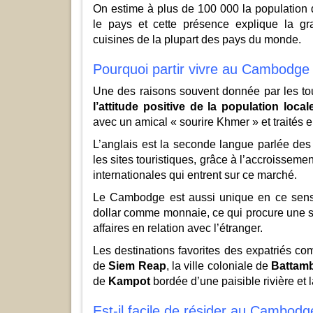
On estime à plus de 100 000 la population
le pays et cette présence explique la gra
cuisines de la plupart des pays du monde.
Pourquoi partir vivre au Cambodge
Une des raisons souvent donnée par les tour
l’attitude positive de la population loca
avec un amical « sourire Khmer » et traités en
L’anglais est la seconde langue parlée de
les sites touristiques, grâce à l’accroissem
internationales qui entrent sur ce marché.
Le Cambodge est aussi unique en ce sens q
dollar comme monnaie, ce qui procure une sta
affaires en relation avec l’étranger.
Les destinations favorites des expatriés co
de
Siem Reap
, la ville coloniale de
Battam
de
Kampot
bordée d’une paisible rivière et 
Est-il facile de résider au Cambodg