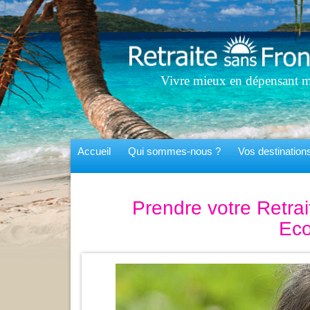
Vivre mieux en dépensant m
Accueil
Qui sommes-nous ?
Vos destinatio
Prendre votre Retra
Eco