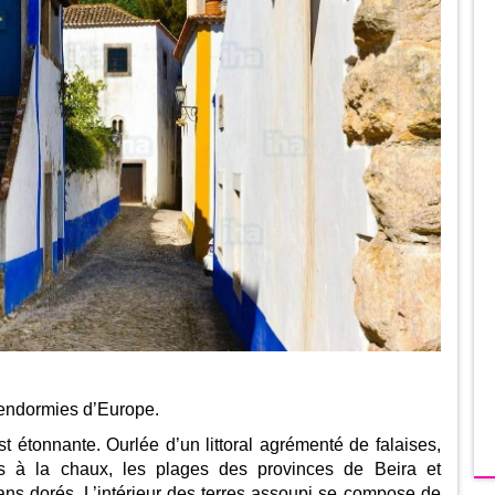
 endormies d’Europe.
st étonnante. Ourlée d’un littoral agrémenté de falaises,
s à la chaux, les plages des provinces de Beira et
ns dorés. L’intérieur des terres assoupi se compose de