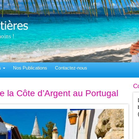
oins !
ns
Nos Publications
Contactez-nous
C
e la Côte d’Argent au Portugal