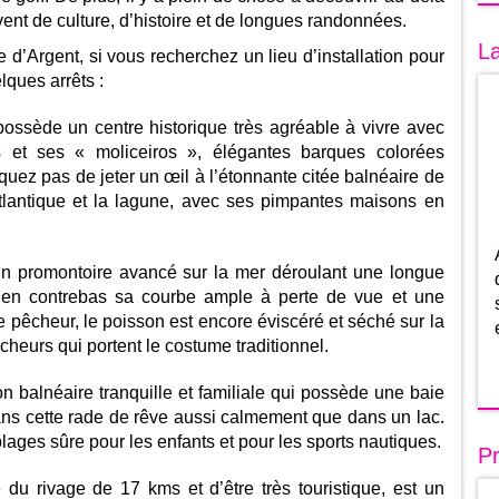
vent de culture, d’histoire et de longues randonnées.
La
d’Argent, si vous recherchez un lieu d’installation pour
lques arrêts :
possède un centre historique très agréable à vivre avec
 et ses « moliceiros », élégantes barques colorées
uez pas de jeter un œil à l’étonnante citée balnéaire de
Atlantique et la lagune, avec ses pimpantes maisons en
 Un promontoire avancé sur la mer déroulant une longue
t en contrebas sa courbe ample à perte de vue et une
e pêcheur, le poisson est encore éviscéré et séché sur la
cheurs qui portent le costume traditionnel.
on balnéaire tranquille et familiale qui possède une baie
dans cette rade de rêve aussi calmement que dans un lac.
plages sûre pour les enfants et pour les sports nautiques.
Pr
é du rivage de 17 kms et d’être très touristique, est un