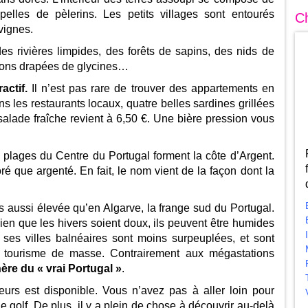
apelles de pèlerins. Les petits villages sont entourés
Ch
 vignes.
es rivières limpides, des forêts de sapins, des nids de
sons drapées de glycines…
actif.
Il n’est pas rare de trouver des appartements en
s les restaurants locaux, quatre belles sardines grillées
alade fraîche revient à 6,50 €. Une bière pression vous
 plages du Centre du Portugal forment la côte d’Argent.
é que argenté. En fait, le nom vient de la façon dont la
s aussi élevée qu’en Algarve, la frange sud du Portugal.
Bien que les hivers soient doux, ils peuvent être humides
 ses villes balnéaires sont moins surpeuplées, et sont
u tourisme de masse. Contrairement aux mégastations
ère du « vrai Portugal »
.
teurs est disponible. Vous n’avez pas à aller loin pour
de golf. De plus, il y a plein de chose à découvrir au-delà