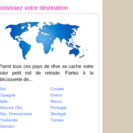
oisissez votre destination
Parmi tous ces pays de rêve se cache votre
futur petit nid de retraite. Partez à la
découverte de...
Bali
Croatie
Espagne
Grèce
Italie
Maroc
Maurice (île)
Portugal
Rép. Dominicaine
Sénégal
Thaïlande
Tunisie
Vietnam