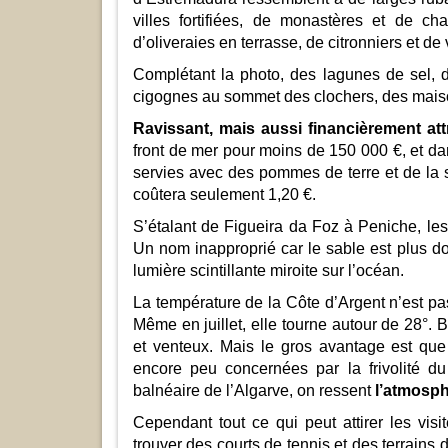
villes fortifiées, de monastères et de ch
d’oliveraies en terrasse, de citronniers et de
Complétant la photo, des lagunes de sel, d
cigognes au sommet des clochers, des mai
Ravissant, mais aussi financièrement attr
front de mer pour moins de 150 000 €, et dan
servies avec des pommes de terre et de la s
coûtera seulement 1,20 €.
S’étalant de Figueira da Foz à Peniche, les
Un nom inapproprié car le sable est plus dor
lumière scintillante miroite sur l’océan.
La température de la Côte d’Argent n’est pa
Même en juillet, elle tourne autour de 28°. 
et venteux. Mais le gros avantage est que
encore peu concernées par la frivolité d
balnéaire de l’Algarve, on ressent
l’atmosph
Cependant tout ce qui peut attirer les visi
trouver des courts de tennis et des terrains 